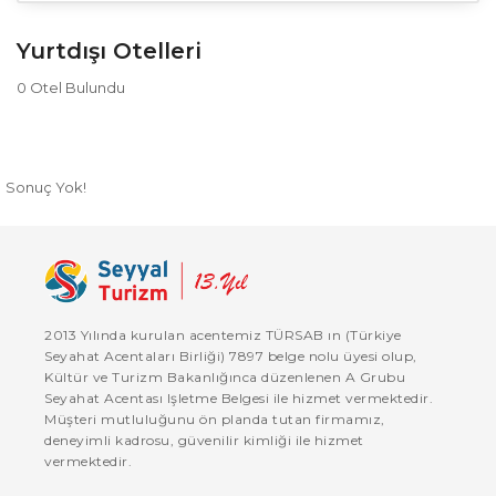
Yurtdışı Otelleri
0
Otel Bulundu
Sonuç Yok!
2013 Yılında kurulan acentemiz TÜRSAB ın (Türkiye
Seyahat Acentaları Birliği) 7897 belge nolu üyesi olup,
Kültür ve Turizm Bakanlığınca düzenlenen A Grubu
Seyahat Acentası Işletme Belgesi ile hizmet vermektedir.
Müşteri mutluluğunu ön planda tutan firmamız,
deneyimli kadrosu, güvenilir kimliği ile hizmet
vermektedir.